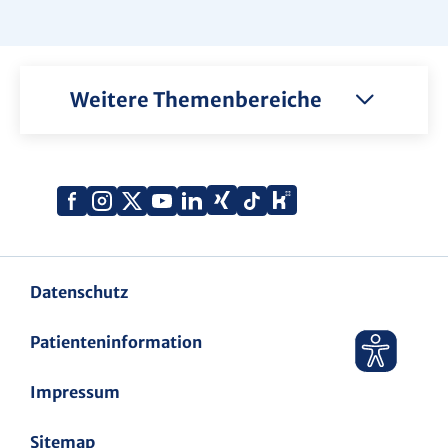
Weitere Themenbereiche
Xing
Kununu
Facebook
Instagram
X
YouTube
LinkedIn
Tiktok
(Twitter)
Datenschutz
Patienteninformation
Impressum
Sitemap