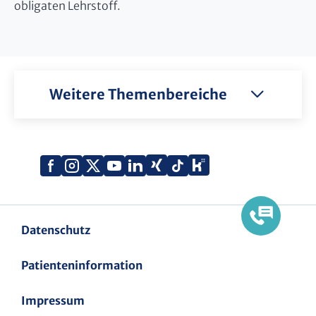
obligaten Lehrstoff.
Weitere Themenbereiche
Xing
Kununu
Facebook
Instagram
X
YouTube
LinkedIn
Tiktok
(Twitter)
Datenschutz
Patienteninformation
Impressum