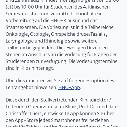
und Zahnmedizin findet montagmorgens von 08:00
(ct) bis 10:00 Uhr für Studenten des 4. klinischen
Semesters statt und vermittelt Lehrinhalte in
Vorbereitung auf die HNO-Klausur und das
Staatsexamen. Die Vorlesung ist in die Teilbereiche
Onkologie, Otologie, Ohrspeicheldrüse/Fazialis,
Laryngologie und Rhinologie sowie weitere
Teilbereiche gegliedert. Die jeweiligen Dozenten
stehen im Anschluss an die Vorlesung für Fragen der
Studierenden zur Verfügung. Die Vorlesungstermine
sind in Klips hinterlegt.
Überdies möchten wir Sie auf folgendes optionales
Lehrangebot hinweisen:
HNO-App
.
Diese durch den Stellvertretenden Klinikdirektor /
Leitenden Oberarzt unserer Klinik, Prof. Dr. med. Jan-
Christoffer Lüers, entwickelte App können Sie über
den App-Store jedes Smartphones frei beziehen