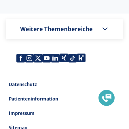
Weitere Themenbereiche
Xing
Kununu
Facebook
Instagram
X
YouTube
LinkedIn
Tiktok
(Twitter)
Datenschutz
Patienteninformation
Impressum
Sitemap