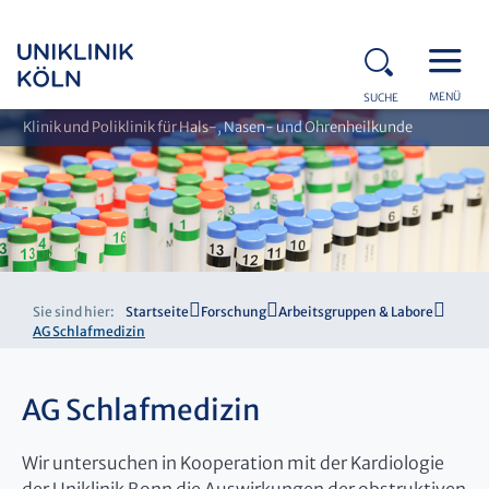
MENÜ
SUCHE
Klinik und Poliklinik für Hals-, Nasen- und Ohrenheilkunde
Sie sind hier:
Startseite
Forschung
Arbeitsgruppen & Labore
AG Schlafmedizin
AG Schlafmedizin
Wir untersuchen in Kooperation mit der Kardiologie