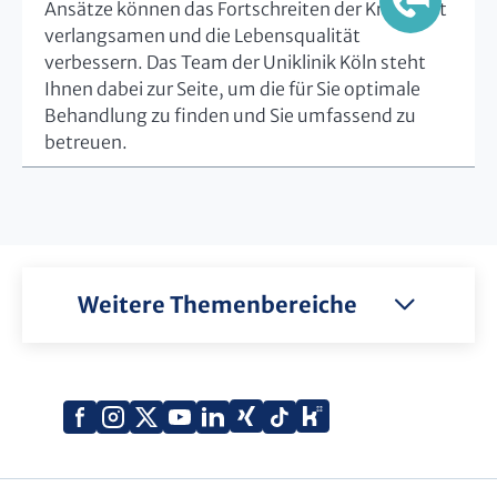
Ansätze können das Fortschreiten der Krankheit
verlangsamen und die Lebensqualität
verbessern. Das Team der Uniklinik Köln steht
Ihnen dabei zur Seite, um die für Sie optimale
Behandlung zu finden und Sie umfassend zu
betreuen.
Weitere Themenbereiche
Xing
Kununu
Facebook
Instagram
X
YouTube
LinkedIn
Tiktok
(Twitter)