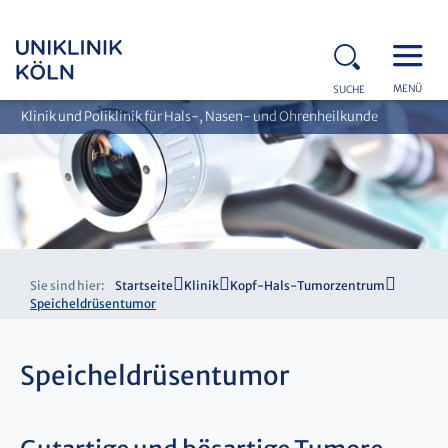
MENÜ
SUCHE
Klinik und Poliklinik für Hals-, Nasen- und Ohrenheilkunde
Sie sind hier:
Startseite
Klinik
Kopf-Hals-Tumorzentrum
Speicheldrüsentumor
Speicheldrüsentumor