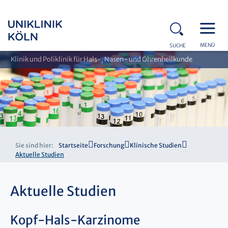
MENÜ
SUCHE
Klinik und Poliklinik für Hals-, Nasen- und Ohrenheilkunde
Sie sind hier:
Startseite
Forschung
Klinische Studien
Aktuelle Studien
Aktuelle Studien
Kopf-Hals-Karzinome