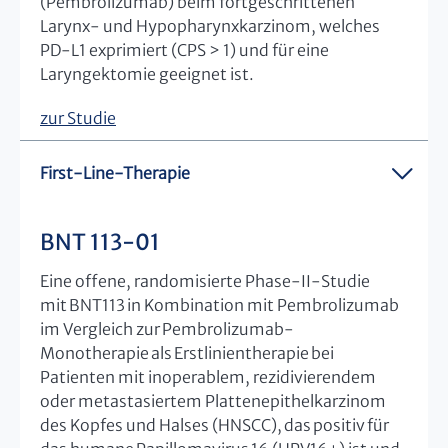
(Pembrolizumab) beim fortgeschrittenen
Larynx- und Hypopharynxkarzinom, welches
PD-L1 exprimiert (CPS > 1) und für eine
Laryngektomie geeignet ist.
zur Studie
First-Line-Therapie
BNT 113-01
Eine offene, randomisierte Phase-II-Studie
mit BNT113 in Kombination mit Pembrolizumab
im Vergleich zur Pembrolizumab-
Monotherapie als Erstlinientherapie bei
Patienten mit inoperablem, rezidivierendem
oder metastasiertem Plattenepithelkarzinom
des Kopfes und Halses (HNSCC), das positiv für