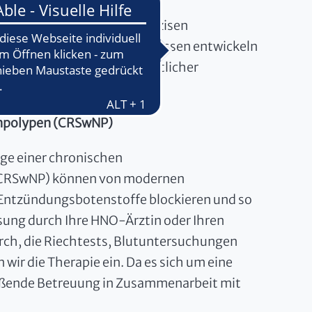
che Testverfahren zur präzisen
 Basierend auf den Ergebnissen entwickeln
igung aktueller wissenschaftlicher
enpolypen (CRSwNP)
ge einer chronischen
CRSwNP) können von modernen
t Entzündungsbotenstoffe blockieren und so
sung durch Ihre HNO-Ärztin oder Ihren
rch, die Riechtests, Blutuntersuchungen
wir die Therapie ein. Da es sich um eine
ließende Betreuung in Zusammenarbeit mit