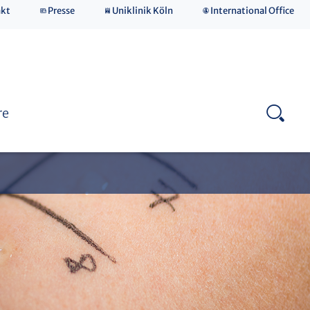
akt
Presse
Uniklinik Köln
International Office
Praktisches Jahr
Deutsch-französische HNO-Gesellschaft
Jean-Uhrmacher-Stiftung
re