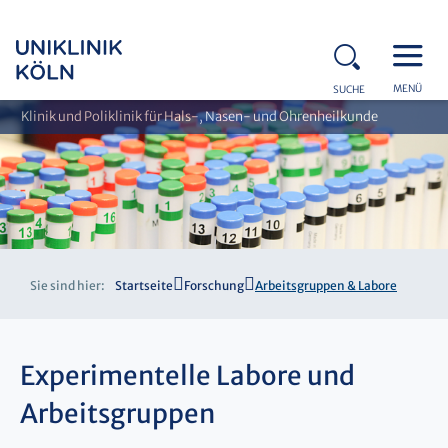
MENÜ
SUCHE
Klinik und Poliklinik für Hals-, Nasen- und Ohrenheilkunde
Sie sind hier:
Startseite
Forschung
Arbeitsgruppen & Labore
Experimentelle Labore und
Arbeitsgruppen