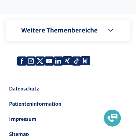
Weitere Themenbereiche
Xing
Kununu
Facebook
Instagram
X
YouTube
LinkedIn
Tiktok
(Twitter)
Datenschutz
Patienteninformation
Impressum
Sitemap