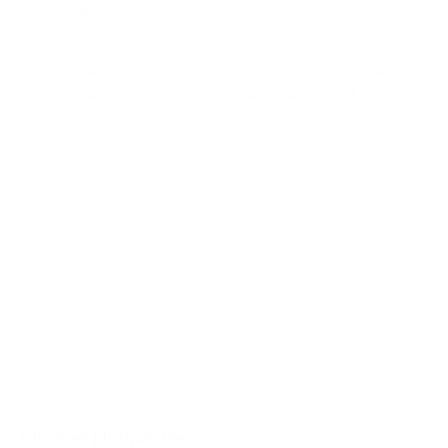
vereinbart.
Ausnahme: Privatpatienten für die CI-Sprechstunde
vereinbaren bitte die Termine direkt über das CI-Zentrum
Köln (CIK).
Simone Hutmacher