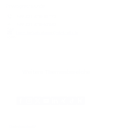
Privatsprechstunde
+49 221 478-85773
+49 221 478-62042
hno-chefsekretariat
@
uk-koeln.de
Weitere Themenbereiche
Xing
Kununu
Facebook
Instagram
X
YouTube
LinkedIn
Tiktok
(Twitter)
Datenschutz