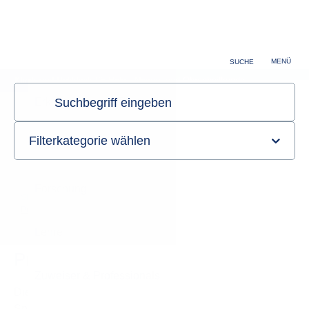
Zuweiser & Professionals
Karriere
MENÜ
SUCHE
Klinik und Poliklinik für Hals-, Nasen- und Ohrenheilkunde
Sie sind hier:
Startseite
Klinik
Ambulante Behandlung
Privatsprechstunde
Privatsprechstunde
Die Termine für Privatpatienten (auch für andere
Spezialsprechstunden) werden über das Chefsekretariat