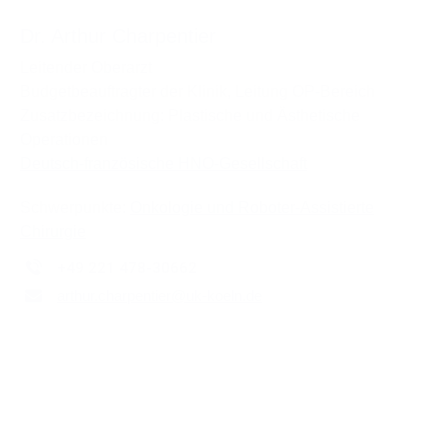
Dr. Arthur Charpentier
Leitender Oberarzt
Budgetbeauftragter der Klinik, Leitung OP-Bereich
Zusatzbezeichnung: Plastische und Ästhetische
Operationen
Deutsch-französische HNO-Gesellschaft
Schwerpunkte:
Onkologie und Roboter-Assistierte
Chirurgie
+49 221 478-30662
arthur.charpentier
@
uk-koeln.de