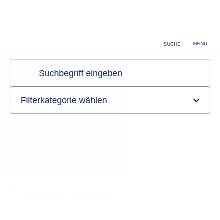
MENÜ
SUCHE
Klinik und Poliklinik für Hals-, Nasen- und Ohrenheilkunde
Sie sind hier:
Startseite
Klinik
Direktor & Teams
Klinikleitung
Klinikleitung