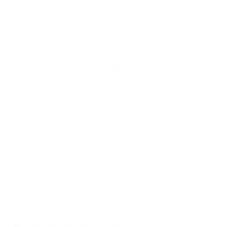
Priv.-Doz. Dr. Ruth Lang-Roth
Oberärztin
Leitung des Schwerpunkts Phoniatrie und
Pädaudiologie/Cochlear Implant Zentrum Köln
Schwerpunkte:
CI-
Zentrum
,
Phoniatrie und Pädaudiologie
und
Hörzentrum
Publikationen (PubMed)
+49 221 478-87755
+49 221 478-87589