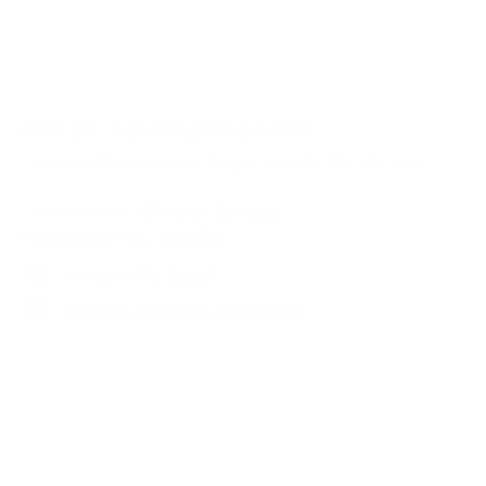
Prof. Dr. Jan-Christoffer Lüers
Leitender Oberarzt und stellvertretender Klinikdirektor
Schwerpunkte:
Otologie
,
Cochlear-
Implantate
und
Schädelbasis
+49 221 478-30662
jan-christoffer.lueers
@
uk-koeln.de