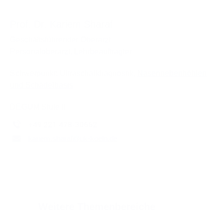
Prof. Dr. Kariem Sharaf
Geschäftsführender Oberarzt
Personaloberarzt, Lehrbeauftragter
Schwerpunkt: Ultraschalldiagnostik,
Nasennebenhöhlen
und Schädelbasis
DEGUM Stufe II
+49 221 478-30662
kariem.sharaf
@
uk-koeln.de
Weitere Themenbereiche