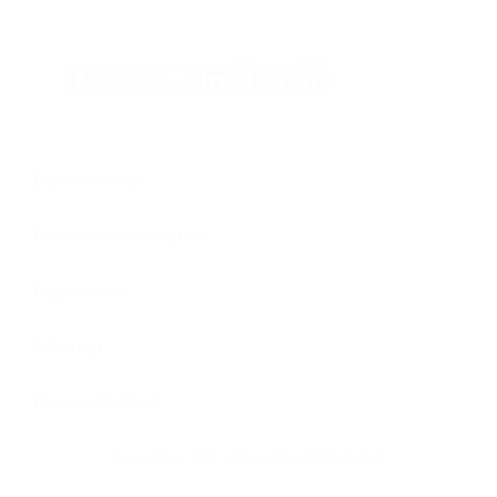
Xing
Kununu
Facebook
Instagram
X
YouTube
LinkedIn
Tiktok
(Twitter)
Datenschutz
Patienteninformation
Impressum
Sitemap
Barrierefreiheit
Copyright © 2026 Universitätsklinikum Köln