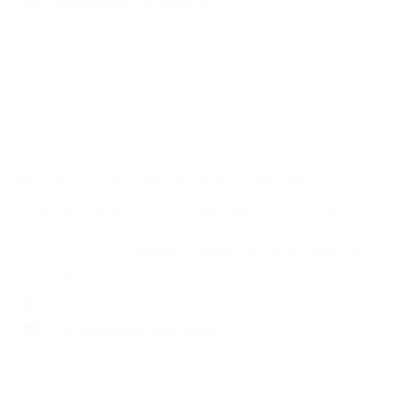
ruth.lang-roth
@
uk-koeln.de
Priv.-Doz. Dr. Shachi Jenny Sharma
Leitende Oberärztin und stellvertretende Klinikdirektorin
Schwerpunkte:
Onkologie
,
Plastische und ästhetische
Chirurgie
+49 221 478-30662
shachi.sharma
@
uk-koeln.de