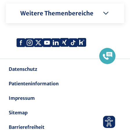
Weitere Themenbereiche
Xing
Kununu
Facebook
Instagram
X
YouTube
LinkedIn
Tiktok
(Twitter)
Datenschutz
Patienteninformation
Impressum
Sitemap
Barrierefreiheit