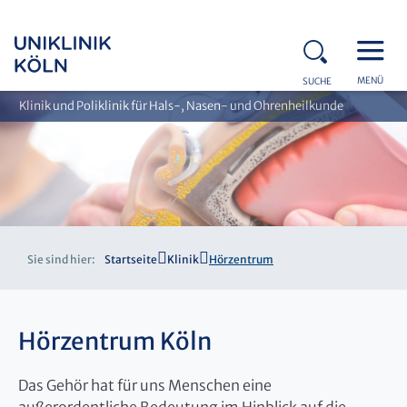
MENÜ
SUCHE
Klinik und Poliklinik für Hals-, Nasen- und Ohrenheilkunde
Sie sind hier:
Startseite
Klinik
Hörzentrum
Hörzentrum Köln
Das Gehör hat für uns Menschen eine